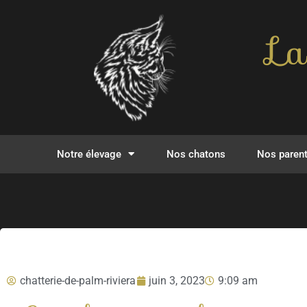
La
Notre élevage
Nos chatons
Nos paren
chatterie-de-palm-riviera
juin 3, 2023
9:09 am