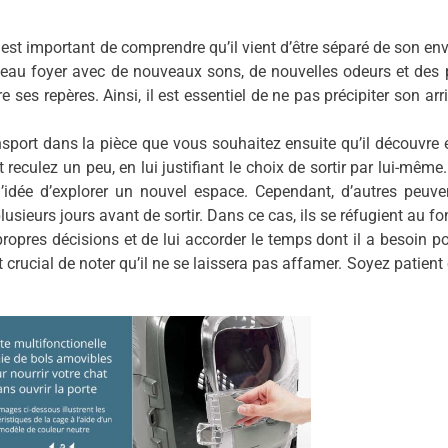
il est important de comprendre qu’il vient d’être séparé de son e
au foyer avec de nouveaux sons, de nouvelles odeurs et des p
 ses repères. Ainsi, il est essentiel de ne pas précipiter son arr
port dans la pièce que vous souhaitez ensuite qu’il découvre en
t reculez un peu, en lui justifiant le choix de sortir par lui-mêm
dée d’explorer un nouvel espace. Cependant, d’autres peuvent
usieurs jours avant de sortir. Dans ce cas, ils se réfugient au fo
propres décisions et de lui accorder le temps dont il a besoin 
 est crucial de noter qu’il ne se laissera pas affamer. Soyez patien